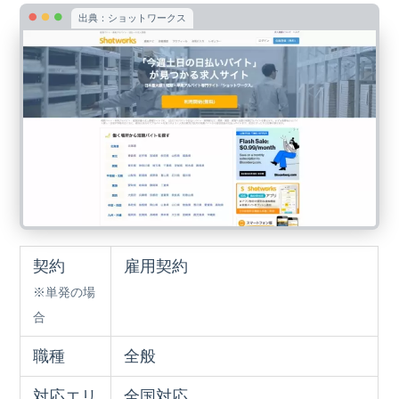
出典：ショットワークス
契約
雇用契約
※単発の場
合
職種
全般
対応エリ
全国対応