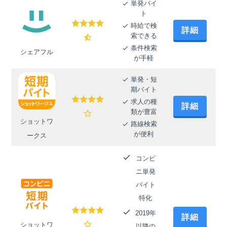
単発バイ
ト
時給で検
詳細
索できる
条件検索
シェアフル
が手軽
単発・短
期バイト
求人の種
詳細
類が豊富
ショットワ
路線検索
が便利
ークス
コンビ
ニ単発
バイト
特化
2019年
詳細
ショットワ
以降の