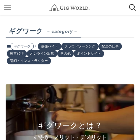
ギグワーク
– category –
ギグワーク
単発バイト
クラウドソーシング
配達の仕事
家事代行
オンライン出店
その他
ポイントサイト
講師・インストラクター
ギグワークとは？
» 特徴・メリット・デメリット